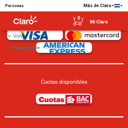
Más de Claro
Personas
Tarjetas de crédito/débito aceptadas
0
Mi Claro
Volver a Tienda
Iniciar Sesión
Registrate
Cuotas disponibles