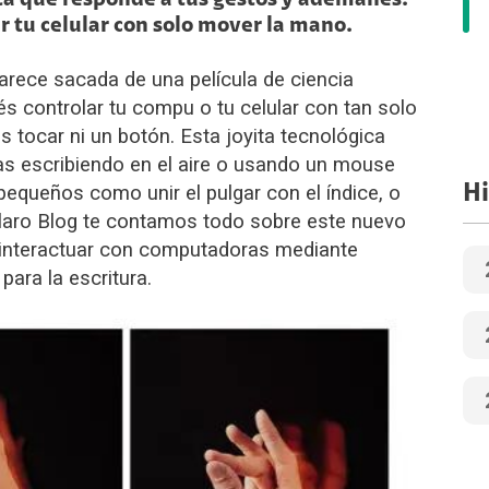
ta que responde a tus gestos y ademanes.
r tu celular con solo mover la mano.
rece sacada de una película de ciencia
és controlar tu compu o tu celular con tan solo
s tocar ni un botón. Esta joyita tecnológica
as escribiendo en el aire o usando un mouse
Hi
equeños como unir el pulgar con el índice, o
laro Blog te contamos todo sobre este nuevo
s interactuar con computadoras mediante
ara la escritura.