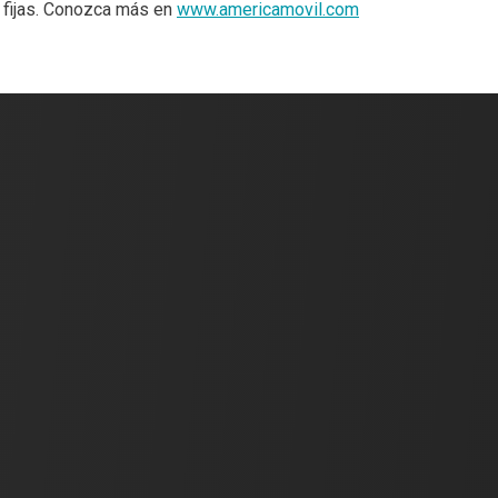
s fijas. Conozca más en
www.americamovil.com