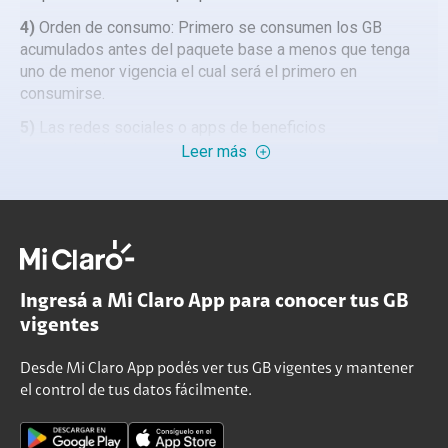
4)
Orden de consumo: Primero se consumen los GB
acumulados antes del paquete base a menos que tenga
uno de menor vigencia el cual será el primero en
consumirse​.
5)
Las redes sociales o apps de beneficios
promocionales no son acumulables, por ejemplo: Claro
Leer más
sport, YouTube, TikTok y apps de música.
6)
En caso de no activar un paquete Todo Incluido o de
Internet antes de la vigencia, se perderá la acumulación y
se reiniciará el proceso.
Ingresá a Mi Claro App para conocer tus GB
vigentes
Desde Mi Claro App podés ver tus GB vigentes y mantener
el control de tus datos fácilmente.