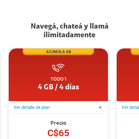
Navegá, chateá y llamá
ilimitadamente
ACUMULA GB
TODO 1
4 GB / 4 días
Ver detalle de plan
Ver detal
Precio
C$65