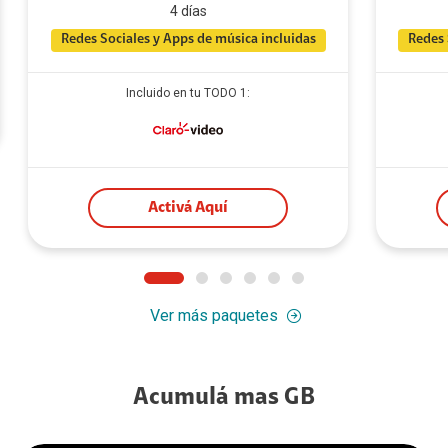
4 días
Redes Sociales y Apps de música incluidas
Redes 
Incluido en tu TODO 1:
Activá Aquí
Ver más paquetes
Acumulá mas GB