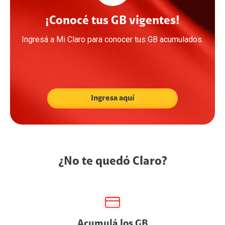
¡Conocé tus GB vigentes!
Ingresá a Mi Claro para conocer tus GB acumulados.
Ingresa aquí
¿No te quedó Claro?
Acumulá los GB