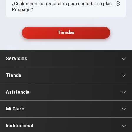
¿Cuáles son los requisitos para contratar un plan
Pospago?
Tiendas
Servicios
Servicio Móviles
Tienda
Prepago
Celulares
Asistencia
Pospago
Planes Pospago
Asistencia
Mi Claro
Servicios Hogar
Equipos Claro Hogar
Información de Usuario
Iniciar sesión
Institucional