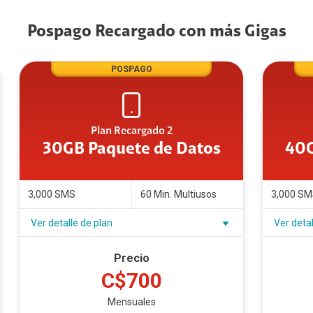
Pospago Recargado con más Gigas
POSPAGO
Plan Recargado 2
30GB Paquete de Datos
40G
3,000 SMS
60 Min. Multiusos
3,000 S
Ver detalle de plan
Ver detal
Precio
C$700
Mensuales