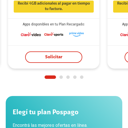
Recibí 4GB adicionales al pagar en tiempo
Recibí
tu factura.
Apps disponibles en tu Plan Recargado:
App
Solicitar
Elegí tu plan Pospago
Encontrá las mejores ofertas en línea.