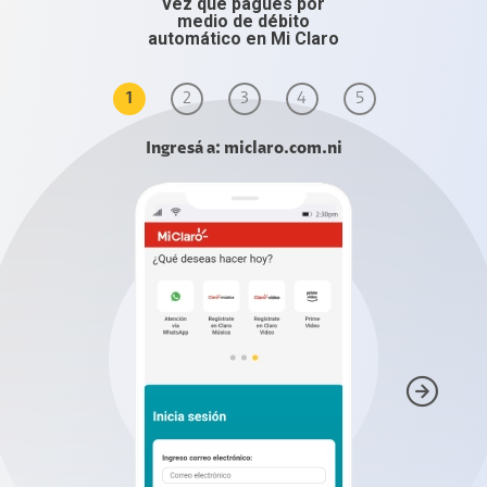
vez que pagués por
medio de débito
automático en Mi Claro
1
2
3
4
5
6
Ingresá a: miclaro.com.ni