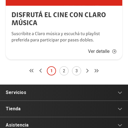
DISFRUTÁ EL CINE CON CLARO
MÚSICA
Suscribite a Claro música y escuchá tu playlist
preferida para participar por pases dobles.
Ver detalle
1
2
3
Servicios
Servicio Móviles
Tienda
Prepago
Celulares
Asistencia