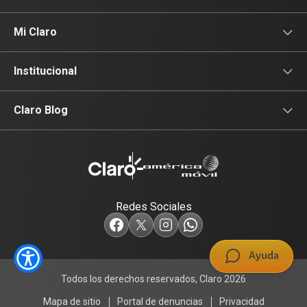
Pospago
Planes Pospago
Asistencia
Mi Claro
Servicios Hogar
Equipos Claro Hogar
Información de Usuario
Iniciar sesión
Institucional
Entretenimiento
Planes Claro Hogar
Contáctanos
Factura Electrónica
Sala de Prensa
Claro Blog
Promociones
Accesorios
Formulario Vacantes Externas
Actualidad
Renovación
Tecnología
Redes Sociales
Términos y Condiciones
Entretenimiento
Ayuda
Música
Todos los derechos reservados, Claro 2026
Mapa de sitio
Portal de denuncias
Privacidad