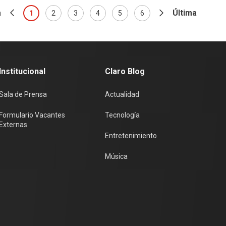
a
Última
1
2
3
4
5
6
Institucional
Claro Blog
Sala de Prensa
Actualidad
Formulario Vacantes
Tecnología
Externas
Entretenimiento
Música