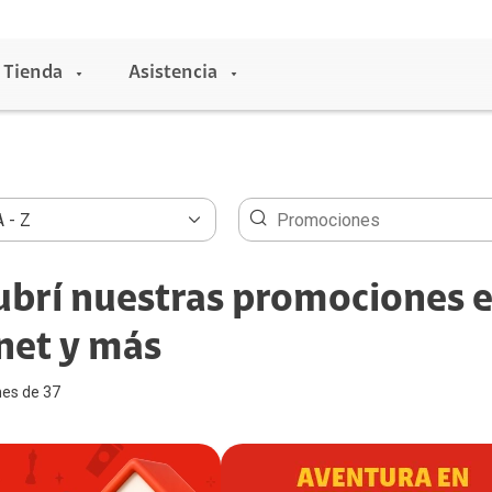
Tienda
Asistencia
Entretenimiento
Claro música
brí nuestras promociones e
Claro video
net y más
HBO Max
Universal+
es de 37
NBA