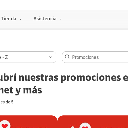
Tienda
Asistencia
Entretenimiento
Claro música
brí nuestras promociones e
Claro video
net y más
HBO Max
Universal+
es de 5
NBA