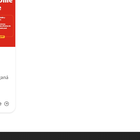
ganá
e